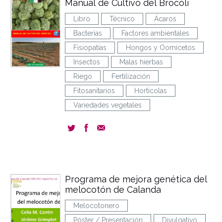
Manual de Cultivo del Brócoli
Libro
Técnico
Ácaros
Bacterias
Factores ambientales
Fisiopatías
Hongos y Oomicetos
Insectos
Malas hierbas
Riego
Fertilización
Fitosanitarios
Hortícolas
Variedades vegetales
Programa de mejora genética del
melocotón de Calanda
Melocotonero
Póster / Presentación
Divulgativo