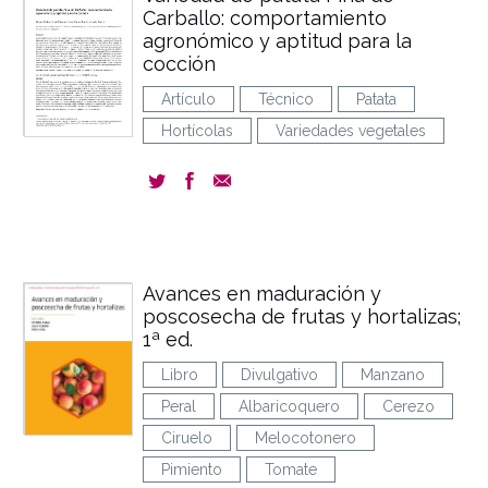
Carballo: comportamiento
agronómico y aptitud para la
cocción
Artículo
Técnico
Patata
Hortícolas
Variedades vegetales
Avances en maduración y
poscosecha de frutas y hortalizas;
1ª ed.
Libro
Divulgativo
Manzano
Peral
Albaricoquero
Cerezo
Ciruelo
Melocotonero
Pimiento
Tomate