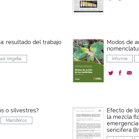
a: resultado del trabajo
Modos de ac
nomenclatu
dad Vegetal
Informe
os o silvestres?
Efecto de lo
la mezcla f
Mamíferos
emergencia 
sericifera B