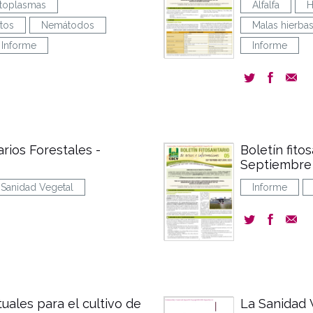
itoplasmas
Alfalfa
H
tos
Nemátodos
Malas hierba
Informe
Informe
arios Forestales -
Boletín fito
Septiembre 
Sanidad Vegetal
Informe
uales para el cultivo de
La Sanidad V