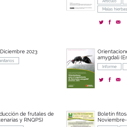
Artículo
Malas hierba
. Diciembre 2023
Orientacion
amygdali (En
anitarios
Informe
ducción de frutales de
Boletín fito
tenarias y RNQPS)
Noviembre-