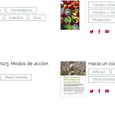
Cambio climá
a
Fitosanitarios
Hongos y Oo
Insectos
Virus
Miriápodos
2023, Modos de acción
Hacia un co
Artículo
Malas hierbas
Otros insum