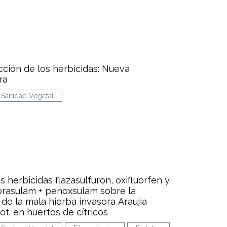
ción de los herbicidas: Nueva
ra
Sanidad Vegetal
s herbicidas flazasulfuron, oxifluorfen y
lorasulam + penoxsulam sobre la
de la mala hierba invasora Araujia
rot. en huertos de cítricos