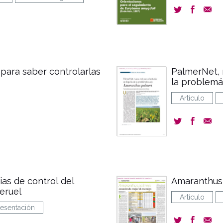
para saber controlarlas
PalmerNet, 
la problemá
Artículo
as de control del
Amaranthus 
Teruel
Artículo
resentación