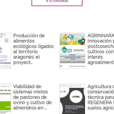
Ir a consultas
Producción de
AGRINNARA
alimentos
Innovación 
ecológicos ligados
postcosech
al territorio
cultivos con
aragonés: el
interés
proyect...
agroalimentar
Viabilidad de
Agricultura 
sistemas mixtos
conservació
de pastoreo de
técnica par
ovino y cultivo de
REGENERA 
almendros en ...
suelos agríc