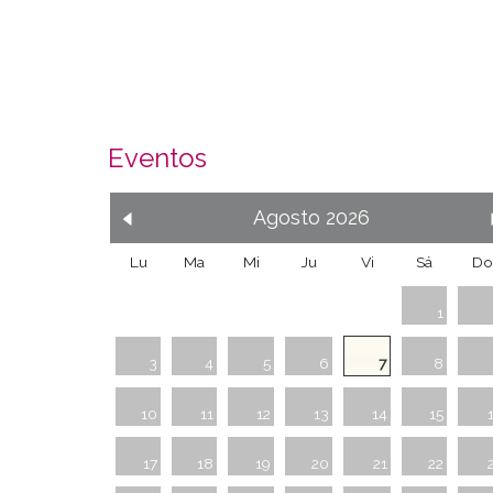
Eventos
Agosto
2026
Lu
Ma
Mi
Ju
Vi
Sá
Do
1
3
4
5
6
7
8
10
11
12
13
14
15
17
18
19
20
21
22