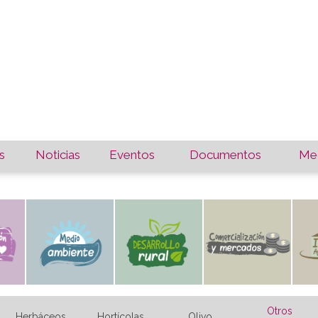
s
Noticias
Eventos
Documentos
Med
Otros
Herbáceos
Hortícolas
Olivo