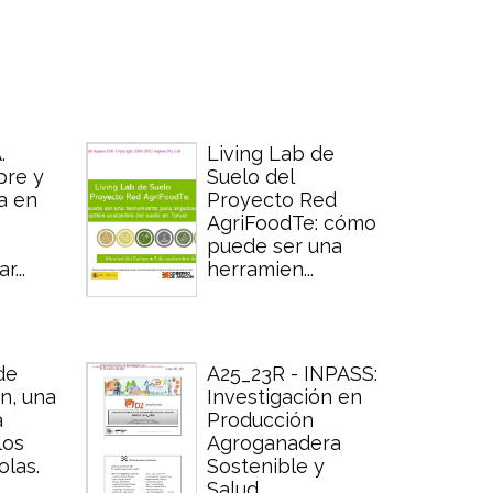
.
Living Lab de
pre y
Suelo del
a en
Proyecto Red
AgriFoodTe: cómo
puede ser una
...
herramien...
de
A25_23R - INPASS:
n, una
Investigación en
a
Producción
los
Agroganadera
olas.
Sostenible y
Salud...