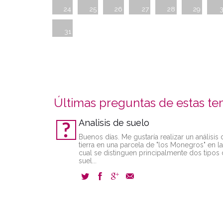
24
25
26
27
28
29
31
Últimas preguntas de estas te
Analisis de suelo
Buenos días. Me gustaría realizar un análisis 
tierra en una parcela de "los Monegros" en la
cual se distinguen principalmente dos tipos
suel...