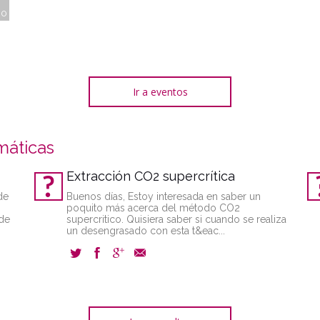
30
Ir a eventos
máticas
Extracción CO2 supercrítica
de
Buenos días, Estoy interesada en saber un
poquito más acerca del método CO2
 de
supercritico. Quisiera saber si cuando se realiza
un desengrasado con esta t&eac...