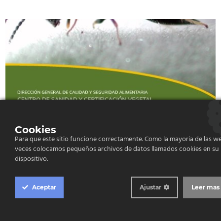
document
Orientaciones para el seguimiento de
Cookies
Eurytoma amygdali (Enderlein, 1907)
Para que este sitio funcione correctamente. Como la mayoria de las we
veces colocamos pequeños archivos de datos llamados cookies en su
Informe
Técnico
Insectos
dispositivo.
Sanidad Vegetal
Aceptar
Ajustar
Leer mas