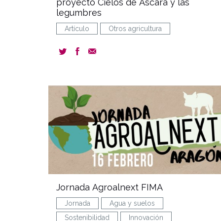
proyecto Cielos de Ascara y las
legumbres
Artículo
Otros agricultura
ev
Jornada Agroalnext FIMA
Jornada
Agua y suelos
Sostenibilidad
Innovación