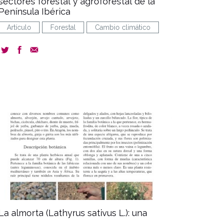
sectores forestal y agroforestal de la
Península Ibérica
Artículo
Forestal
Cambio climático
document
La almorta (Lathyrus sativus L.): una