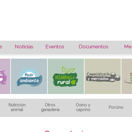
s
Noticias
Eventos
Documentos
Med
Nutrición
Otros
Ovino y
Porcino
animal
ganadería
caprino