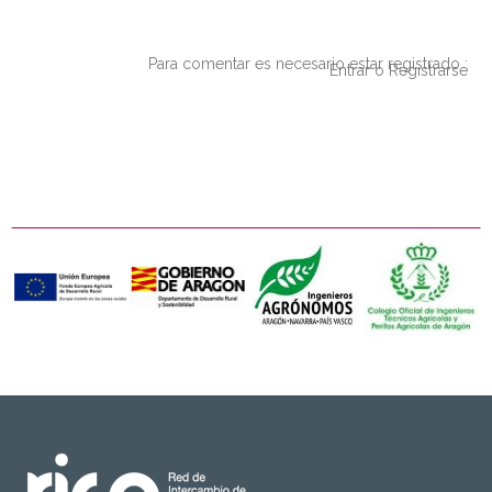
Para comentar es necesario estar registrado :
Entrar o Registrarse