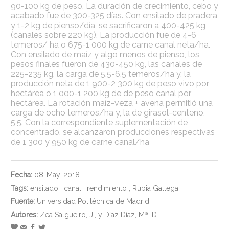
90-100 kg de peso. La duración de crecimiento, cebo y
acabado fue de 300-325 días. Con ensilado de pradera
y 1-2 kg de pienso/día, se sacrificaron a 400-425 kg
(canales sobre 220 kg). La producción fue de 4-6
temeros/ ha o 675-1 000 kg de carne canal neta/ha.
Con ensilado de maíz y algo menos de pienso, los
pesos finales fueron de 430-450 kg, las canales de
225-235 kg, la carga de 5,5-6,5 temeros/ha y, la
producción neta de 1 900-2 300 kg de peso vivo por
hectárea o 1 000-1 200 kg de de peso canal por
hectárea. La rotación maíz-veza + avena permitió una
carga de ocho temeros/ha y, la de girasol-centeno,
5,5. Con la correspondiente suplementación de
concentrado, se alcanzaron producciones respectivas
de 1 300 y 950 kg de carne canal/ha
Fecha:
08-May-2018
Tags:
ensilado
,
canal
,
rendimiento
,
Rubia Gallega
Fuente:
Universidad Politécnica de Madrid
Autores:
Zea Salgueiro, J., y Díaz Díaz, Mª. D.