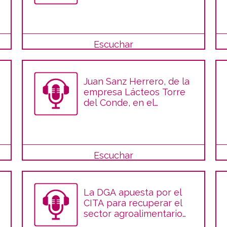
Panishop, en el
programa "Del Campo a
la Mesa"
Escuchar
Juan Sanz Herrero, de la
empresa Lácteos Torre
del Conde, en el
programa "Del Campo a
la Mesa"
Escuchar
La DGA apuesta por el
CITA para recuperar el
sector agroalimentario
de Aragón