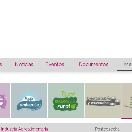
s
Noticias
Eventos
Documentos
Med
Industria Agroalimentaria
Postcosecha