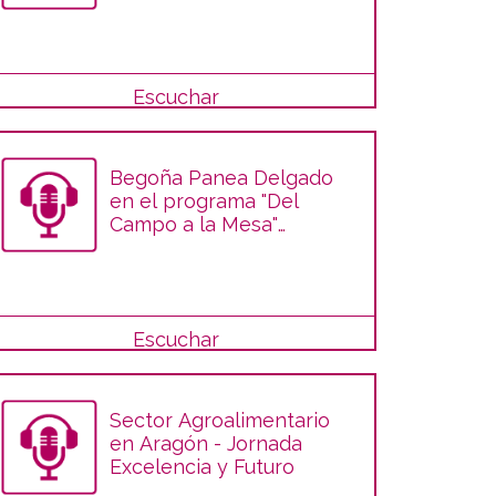
Panishop, en el
programa "Del Campo a
la Mesa"
Escuchar
Begoña Panea Delgado
en el programa "Del
Campo a la Mesa"
hablando de la carne de
vacuno
Escuchar
Sector Agroalimentario
en Aragón - Jornada
Excelencia y Futuro