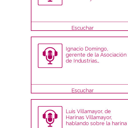
ovino de leche visión
global
Escuchar
Ignacio Domingo,
gerente de la Asociación
de Industrias
Alimentarias de Aragón,
en el programa Del
Campo a la Mesa
Escuchar
Luis Villamayor, de
Harinas Villamayor,
hablando sobre la harina