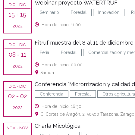
Webinar proyecto WATERTRUF
DIC.
- DIC.
Seminario
Forestal
Innovación
R
15
- 15
Hora de inicio: 11:00
2022
Fitruf muestra del 8 al 11 de diciembre
DIC.
- DIC.
Feria
Forestal
Comercialización y me
08
- 11
Hora de inicio: 00:00
2022
Sarrion
Conferencia "Microrrización y calidad d
DIC.
- DIC.
Conferencia
Forestal
Otros agricultura
02
- 02
Hora de inicio: 16:30
2022
C. Cortes de Aragón, 2, 50500 Tarazona, Zarago
Charla Micológica
NOV.
- NOV.