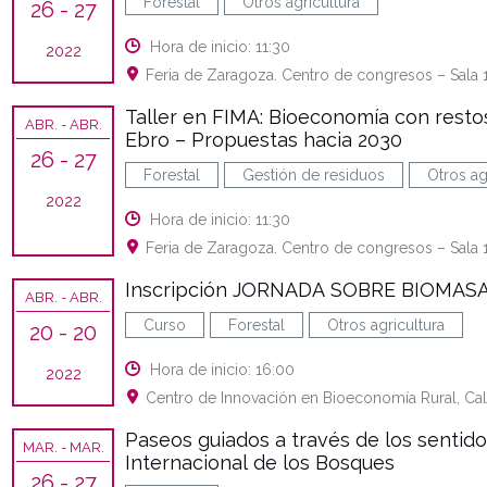
Forestal
Otros agricultura
26
- 27
Hora de inicio: 11:30
2022
Feria de Zaragoza. Centro de congresos – Sala 1
Taller en FIMA: Bioeconomía con restos
ABR.
- ABR.
Ebro – Propuestas hacia 2030
26
- 27
Forestal
Gestión de residuos
Otros ag
2022
Hora de inicio: 11:30
Feria de Zaragoza. Centro de congresos – Sala 1
Inscripción JORNADA SOBRE BIOMAS
ABR.
- ABR.
Curso
Forestal
Otros agricultura
20
- 20
Hora de inicio: 16:00
2022
Centro de Innovación en Bioeconomía Rural, Call
Paseos guiados a través de los sentido
MAR.
- MAR.
Internacional de los Bosques
26
- 27