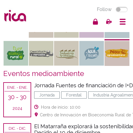
Follow
Eventos medioambiente
Jornada Fuentes de financiación de I+D
ENE.
- ENE.
Jornada
Forestal
Industria Agroaliment
30
- 30
Hora de inicio: 10:00
2024
Centro de Innovación en Bioeconomía Rural de T
El Matarraña explorará la sostenibilida
DIC.
- DIC.
Decido el 19 de diciembre