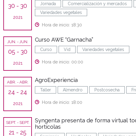
Jornada
Comercialización y mercados
30
- 30
Variedades vegetales
2021
Hora de inicio: 18:30
Curso AWE “Garnacha”
JUN.
- JUN.
Curso
Vid
Variedades vegetales
05
- 30
Hora de inicio: 00:00
2021
AgroExperiencia
ABR.
- ABR.
Taller
Almendro
Postcosecha
Fr
24
- 24
Hora de inicio: 18:00
2021
Syngenta presenta de forma virtual to
SEPT.
- SEPT.
hortícolas
21
- 25