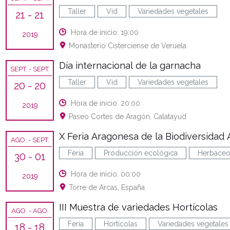
Taller
Vid
Variedades vegetales
21
- 21
Hora de inicio: 19:00
2019
Monasterio Cisterciense de Veruela
Día internacional de la garnacha
SEPT.
- SEPT.
Taller
Vid
Variedades vegetales
20
- 20
Hora de inicio: 20:00
2019
Paseo Cortes de Aragón, Calatayud
X Feria Aragonesa de la Biodiversidad 
AGO.
- SEPT.
Feria
Producción ecológica
Herbáce
30
- 01
Hora de inicio: 00:00
2019
Torre de Arcas, España
III Muestra de variedades Hortícolas
AGO.
- AGO.
Feria
Hortícolas
Variedades vegetales
18
- 18