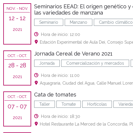
Seminarios EEAD: El origen genético y 
NOV.
- NOV.
las variedades de manzana
12
- 12
Seminario
Manzano
Cambio climático
2021
Hora de inicio: 12:00
Estación Experimental de Aula Dei, Consejo Supe
Jornada Cereal de Verano 2021
OCT.
- OCT.
Jornada
Comercialización y mercados
28
- 28
Hora de inicio: 11:00
2021
Aquagraria, Ciudad del Agua, Calle Manuel Loren
Cata de tomates
OCT.
- OCT.
Taller
Tomate
Hortícolas
Varieda
07
- 07
Hora de inicio: 18:30
2021
Hotel Restaurante La Merced de la Concordia, P