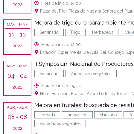
Hora de inicio: 10:00
2022
Plaza del Pilar, Plaza de Nuestra Señora del Pila
Mejora de trigo duro para ambiente m
MAY.
- MAY.
Seminario
Trigo
Herbáceos
Vari
13
- 13
Hora de inicio: 12:00
2022
Estación Experimental de Aula Dei, Consejo Supe
II Symposium Nacional de Productores
MAY.
- MAY.
Seminario
Variedades vegetales
04
- 04
Hora de inicio: 09:30
2022
Hotel Eurostars Boston, Avenida de las Torres, 
Mejora en frutales: búsqueda de resiste
ABR.
- ABR.
Jornada
Innovación
Manzano
Pe
08
- 08
Variedades vegetales
2022