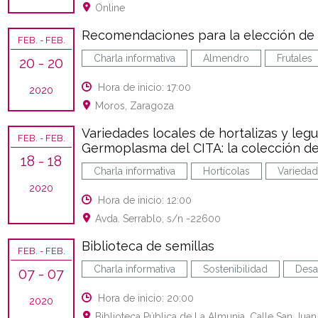
Online
Recomendaciones para la elección de
FEB.
- FEB.
Charla informativa
Almendro
Frutales
20
- 20
Hora de inicio: 17:00
2020
Moros, Zaragoza
Variedades locales de hortalizas y le
FEB.
- FEB.
Germoplasma del CITA: la colección de
18
- 18
Charla informativa
Hortícolas
Variedad
2020
Hora de inicio: 12:00
Avda. Serrablo, s/n -22600
Biblioteca de semillas
FEB.
- FEB.
Charla informativa
Sostenibilidad
Desa
07
- 07
Hora de inicio: 20:00
2020
Biblioteca Pública de La Almunia, Calle San Jua