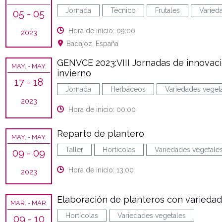
Jornada
Técnico
Frutales
Varied
05
- 05
Hora de inicio: 09:00
2023
Badajoz, España
GENVCE 2023:VIII Jornadas de innovaci
MAY.
- MAY.
invierno
17
- 18
Jornada
Herbáceos
Variedades veget
2023
Hora de inicio: 00:00
Reparto de plantero
MAY.
- MAY.
Taller
Hortícolas
Variedades vegetale
09
- 09
Hora de inicio: 13:00
2023
Elaboración de planteros con variedad
MAR.
- MAR.
Hortícolas
Variedades vegetales
09
- 10