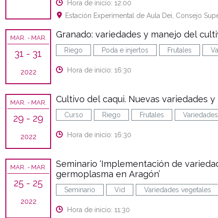
Hora de inicio: 12:00
Estación Experimental de Aula Dei, Consejo Supe
Granado: variedades y manejo del cult
MAR.
- MAR.
Riego
Poda e injertos
Frutales
Va
31
- 31
Hora de inicio: 16:30
2022
Cultivo del caqui. Nuevas variedades y
MAR.
- MAR.
Curso
Riego
Frutales
Variedades
29
- 29
Hora de inicio: 16:30
2022
Seminario ‘Implementación de varieda
MAR.
- MAR.
germoplasma en Aragón’
25
- 25
Seminario
Vid
Variedades vegetales
2022
Hora de inicio: 11:30