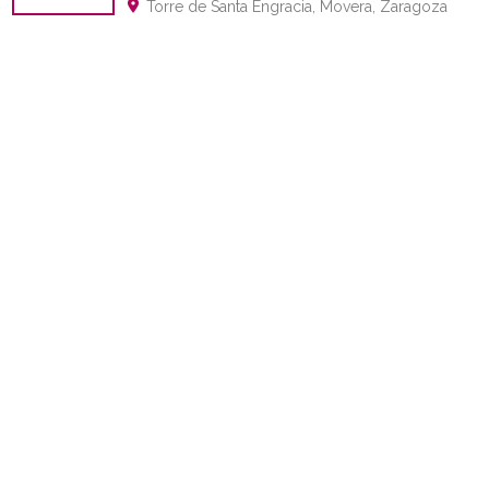
Torre de Santa Engracia, Movera, Zaragoza
Fecha inicio de evento
Busca en el título
Tipo de evento