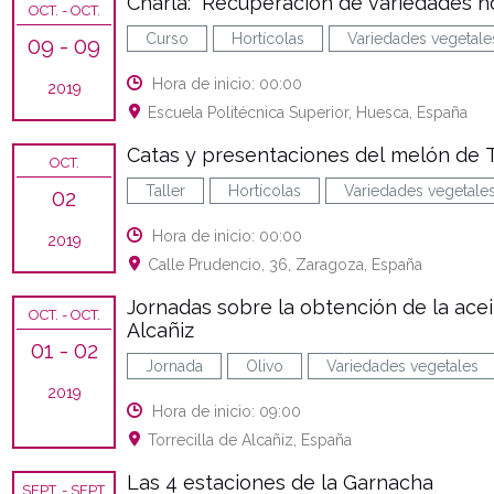
Charla: “Recuperación de variedades ho
OCT.
- OCT.
Curso
Hortícolas
Variedades vegetale
09
- 09
Hora de inicio: 00:00
2019
Escuela Politécnica Superior, Huesca, España
Catas y presentaciones del melón de T
OCT.
Taller
Hortícolas
Variedades vegetale
02
Hora de inicio: 00:00
2019
Calle Prudencio, 36, Zaragoza, España
Jornadas sobre la obtención de la ace
OCT.
- OCT.
Alcañiz
01
- 02
Jornada
Olivo
Variedades vegetales
2019
Hora de inicio: 09:00
Torrecilla de Alcañiz, España
Las 4 estaciones de la Garnacha
SEPT.
- SEPT.