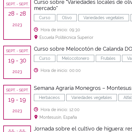
Curso sobre "Variedades locales de oliv
SEPT.
- SEPT.
mercado"
28
- 28
Curso
Olivo
Variedades vegetales
2023
Hora de inicio: 09:30
Escuela Politécnica Superior
Curso sobre Melocotón de Calanda D
SEPT.
- SEPT.
Curso
Melocotonero
Frutales
Va
19
- 30
Hora de inicio: 00:00
2023
Semana Agraria Monegros – Montesus
SEPT.
- SEPT.
Herbáceos
Variedades vegetales
Alfal
19
- 19
Hora de inicio: 12:00
2023
Montesusín, España
Jornada sobre el cultivo de higuera: re
JUL.
- JUL.