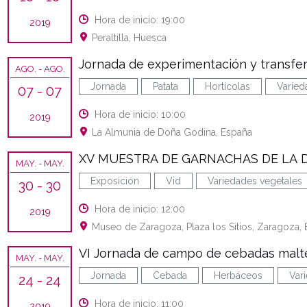
Hora de inicio: 19:00
2019
Peraltilla, Huesca
Jornada de experimentación y transfer
AGO.
- AGO.
Jornada
Patata
Hortícolas
Varied
07
- 07
Hora de inicio: 10:00
2019
La Almunia de Doña Godina, España
XV MUESTRA DE GARNACHAS DE LA 
MAY.
- MAY.
Exposición
Vid
Variedades vegetales
30
- 30
Hora de inicio: 12:00
2019
Museo de Zaragoza, Plaza los Sitios, Zaragoza,
VI Jornada de campo de cebadas malte
MAY.
- MAY.
Jornada
Cebada
Herbáceos
Var
24
- 24
Hora de inicio: 11:00
2019