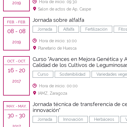
Hora de inicio: 09:30
2019
Salon de actos de Ap, Caspe
Jornada sobre alfalfa
FEB.
- FEB.
Jornada
Alfalfa
Fertilización
Fitos
08
- 08
Hora de inicio: 10:00
2019
Planetario de Huesca
Curso “Avances en Mejora Genética y A
OCT.
- OCT.
Calidad de los Cultivos de Leguminosa
16
- 20
Curso
Sostenibilidad
Variedades vege
2017
Hora de inicio: 00:00
IAMZ, Zaragoza
Jornada técnica de transferencia de ce
MAY.
- MAY.
innovación"
30
- 30
Jornada
Innovación
Herbáceos
2017