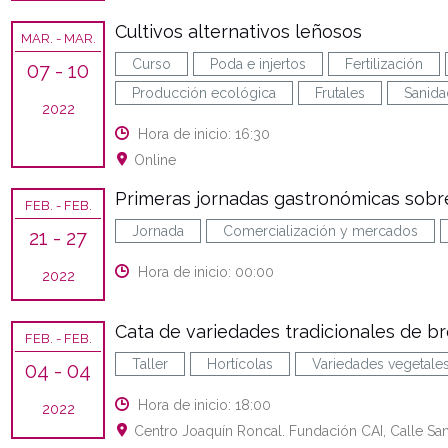
Cultivos alternativos leñosos
MAR.
- MAR.
Curso
Poda e injertos
Fertilización
07
- 10
Producción ecológica
Frutales
Sanida
2022
Hora de inicio: 16:30
Online
Primeras jornadas gastronómicas sobre
FEB.
- FEB.
Jornada
Comercialización y mercados
21
- 27
Hora de inicio: 00:00
2022
Cata de variedades tradicionales de br
FEB.
- FEB.
Taller
Hortícolas
Variedades vegetale
04
- 04
Hora de inicio: 18:00
2022
Centro Joaquín Roncal. Fundación CAI, Calle San