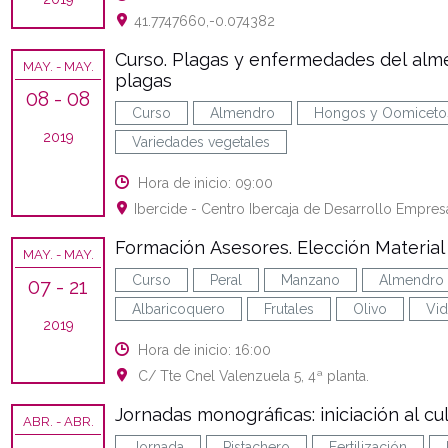
41.7747660,-0.074382
Curso. Plagas y enfermedades del alme
MAY.
- MAY.
plagas
08
- 08
Curso
Almendro
Hongos y Oomiceto
2019
Variedades vegetales
Hora de inicio: 09:00
Ibercide - Centro Ibercaja de Desarrollo Empres
Formación Asesores. Elección Material
MAY.
- MAY.
Curso
Peral
Manzano
Almendro
07
- 21
Albaricoquero
Frutales
Olivo
Vid
2019
Hora de inicio: 16:00
C/ Tte Cnel Valenzuela 5, 4ª planta.
Jornadas monográficas: iniciación al cul
ABR.
- ABR.
Jornada
Pistachero
Fertilización