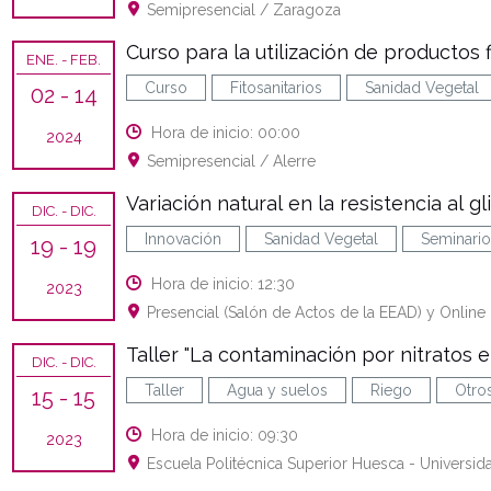
Semipresencial / Zaragoza
Curso para la utilización de productos fi
ENE.
- FEB.
Curso
Fitosanitarios
Sanidad Vegetal
02
- 14
Hora de inicio: 00:00
2024
Semipresencial / Alerre
Variación natural en la resistencia al g
DIC.
- DIC.
Innovación
Sanidad Vegetal
Seminario
19
- 19
Hora de inicio: 12:30
2023
Presencial (Salón de Actos de la EEAD) y Online
Taller "La contaminación por nitratos e
DIC.
- DIC.
Taller
Agua y suelos
Riego
Otro
15
- 15
Hora de inicio: 09:30
2023
Escuela Politécnica Superior Huesca - Universid