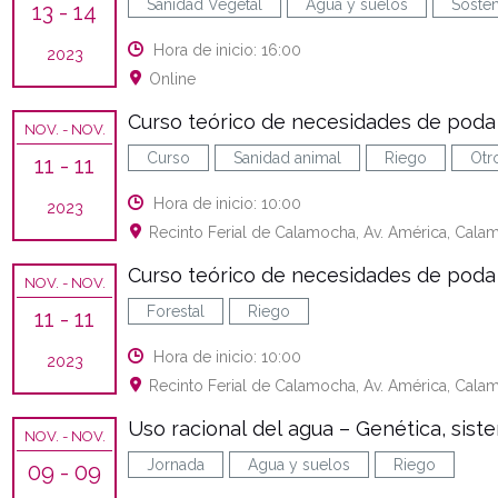
Sanidad Vegetal
Agua y suelos
Sosten
13
- 14
Hora de inicio: 16:00
2023
Online
Curso teórico de necesidades de poda 
NOV.
- NOV.
Curso
Sanidad animal
Riego
Otr
11
- 11
Hora de inicio: 10:00
2023
Recinto Ferial de Calamocha, Av. América, Cala
Curso teórico de necesidades de poda 
NOV.
- NOV.
Forestal
Riego
11
- 11
Hora de inicio: 10:00
2023
Recinto Ferial de Calamocha, Av. América, Cala
Uso racional del agua – Genética, sist
NOV.
- NOV.
Jornada
Agua y suelos
Riego
09
- 09