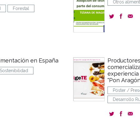
Otros alimen
d
Forestal
limentación en España
Productores
comercializa
Sostenibilidad
experiencia
"Pon Aragón
Póster / Pres
Desarrollo Ru