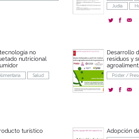
Judía
Ho
 tecnología no
Desarrollo 
uetado nutricional
residuos y s
sumidor
agroalimenta
limentaria
Salud
Póster / Pres
oducto turístico
Adopción de