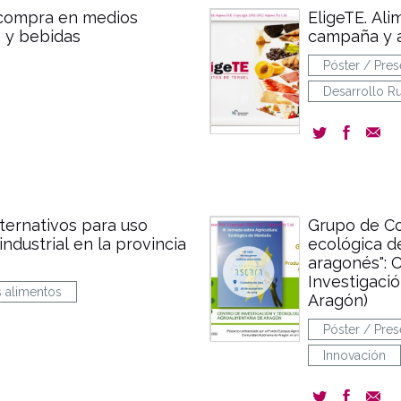
 compra en medios
EligeTE. Ali
n y bebidas
campaña y a
Póster / Pres
Desarrollo Ru
lternativos para uso
Grupo de C
industrial en la provincia
ecológica de
aragonés": 
Investigaci
s alimentos
Aragón)
Póster / Pres
Innovación