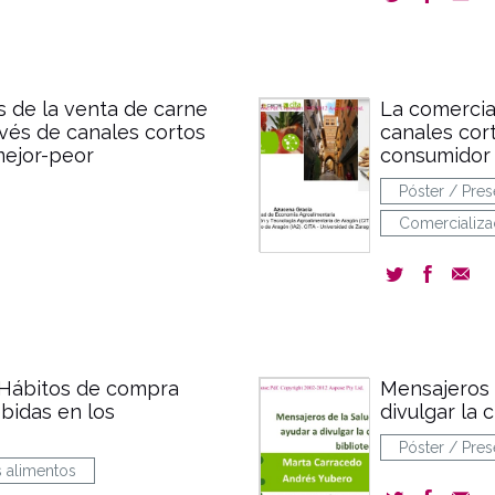
s de la venta de carne
La comercia
vés de canales cortos
canales cor
mejor-peor
consumidor
Póster / Pres
Comercializa
 Hábitos de compra
Mensajeros 
ebidas en los
divulgar la 
Póster / Pres
s alimentos