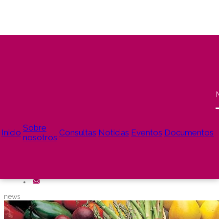
La UE subvenciona un proyecto del CSIC
dedicado al control de plagas
Sobre
Inicio
Consultas
Noticias
Eventos
Documentos
Sanidad Vegetal
Sostenibilidad
Innovación
nosotros
Insectos
news