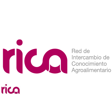
Etiqueta: melon
news