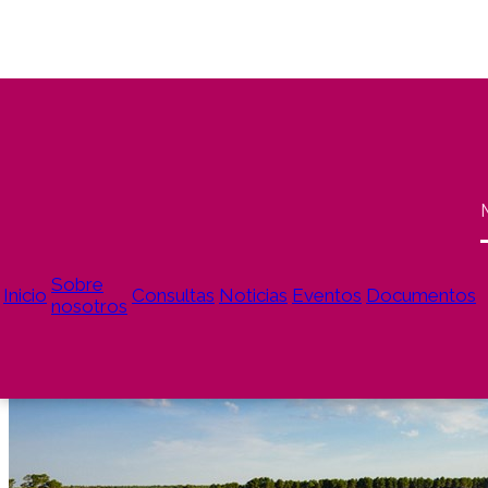
El CITA y ATADES firman un convenio de
colaboración para la recuperación del Melón de
Torres de Berrellén
Hortícolas
Variedades vegetales
news
Sobre
Inicio
Consultas
Noticias
Eventos
Documentos
nosotros