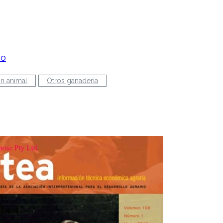
vo
n animal
Otros ganadería