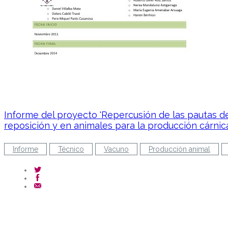
Informe del proyecto 'Repercusión de las pautas 
reposición y en animales para la producción cárni
Informe
Técnico
Vacuno
Producción animal