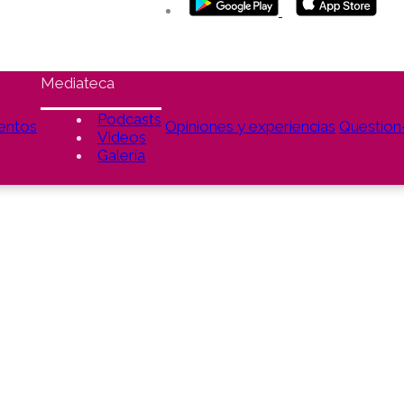
Mediateca
Podcasts
entos
Opiniones y experiencias
Questio
Videos
Galería