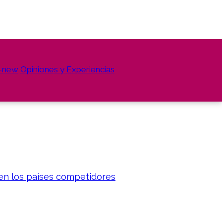
n-new
Opiniones y Experiencias
 en los países competidores