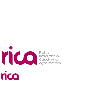
Etiqueta: competidores
news