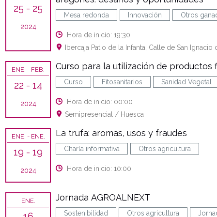
25
- 25
Mesa redonda
Innovación
Otros gana
2024
Hora de inicio: 19:30
Ibercaja Patio de la Infanta, Calle de San Ignaci
Curso para la utilización de productos f
ENE.
- FEB.
Curso
Fitosanitarios
Sanidad Vegetal
22
- 14
Hora de inicio: 00:00
2024
Semipresencial / Huesca
La trufa: aromas, usos y fraudes
ENE.
- ENE.
Charla informativa
Otros agricultura
19
- 19
Hora de inicio: 10:00
2024
Jornada AGROALNEXT
ENE.
Sostenibilidad
Otros agricultura
Jorna
16