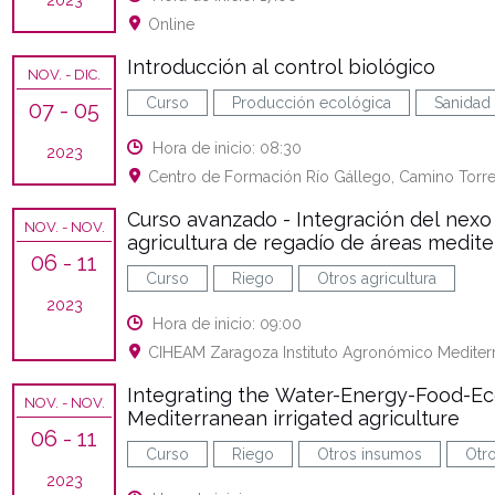
2023
Online
Introducción al control biológico
NOV.
- DIC.
Curso
Producción ecológica
Sanidad
07
- 05
Hora de inicio: 08:30
2023
Centro de Formación Río Gállego, Camino Torre
Curso avanzado - Integración del nexo
NOV.
- NOV.
agricultura de regadío de áreas medit
06
- 11
Curso
Riego
Otros agricultura
2023
Hora de inicio: 09:00
CIHEAM Zaragoza Instituto Agronómico Mediterr
Integrating the Water-Energy-Food-E
NOV.
- NOV.
Mediterranean irrigated agriculture
06
- 11
Curso
Riego
Otros insumos
Otro
2023