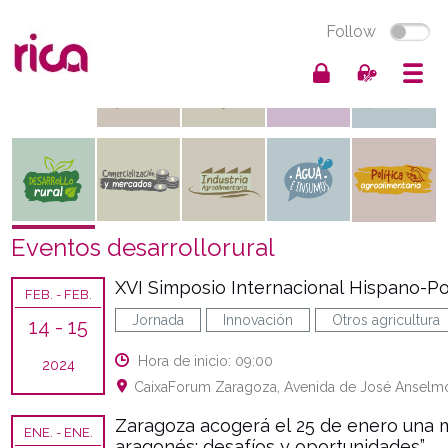
Follow
Eventos desarrollorural
XVI Simposio Internacional Hispano-Po
FEB.
- FEB.
Jornada
Innovación
Otros agricultura
14
- 15
Hora de inicio: 09:00
2024
CaixaForum Zaragoza, Avenida de José Anselmo
Zaragoza acogerá el 25 de enero una me
ENE.
- ENE.
aragonés: desafíos y oportunidades”