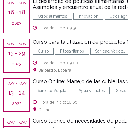
El desarrollo de políticas alimentarias,
NOV.
- NOV.
Asamblea y encuentro anual de la red 
16
- 18
Otros alimentos
Innovación
Otros agri
2023
Hora de inicio: 09:30
Curso para la utilización de productos fi
NOV.
- NOV.
Curso
Fitosanitarios
Sanidad Vegetal
13
- 29
Hora de inicio: 09:00
2023
Barbastro, España
Curso Online: Manejo de las cubiertas
NOV.
- NOV.
Sanidad Vegetal
Agua y suelos
Sosten
13
- 14
Hora de inicio: 16:00
2023
Online
Curso teórico de necesidades de poda 
NOV.
- NOV.