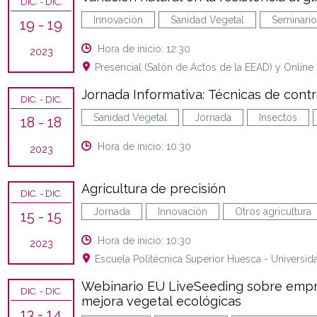
DIC.
- DIC.
Innovación
Sanidad Vegetal
Seminario
19
- 19
Hora de inicio: 12:30
2023
Presencial (Salón de Actos de la EEAD) y Online
Jornada Informativa: Técnicas de contr
DIC.
- DIC.
Sanidad Vegetal
Jornada
Insectos
18
- 18
Hora de inicio: 10:30
2023
Agricultura de precisión
DIC.
- DIC.
Jornada
Innovación
Otros agricultura
15
- 15
Hora de inicio: 10:30
2023
Escuela Politécnica Superior Huesca - Universid
Webinario EU LiveSeeding sobre empren
DIC.
- DIC.
mejora vegetal ecológicas
13
- 14