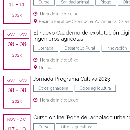
Curso
Sanidad animal
Riego
Otr
11
- 11
Hora de inicio: 10:00
2023
Recinto Ferial de Calamocha, Av. América, Cala
El nuevo Cuaderno de explotación digi
NOV.
- NOV.
ingenieros agrícolas
08
- 08
Jornada
Desarrollo Rural
Innovación
2023
Hora de inicio: 16:30
Online
Jornada Programa Cultiva 2023
NOV.
- NOV.
Otros ganadería
Otros agricultura
08
- 08
Hora de inicio: 13:00
2023
Curso online 'Poda del arbolado urban
NOV.
- DIC.
Curso
Otros agricultura
07
- 19