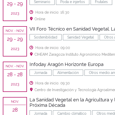
Seminario
Poda e injertos
Frutales
29
- 29
Hora de inicio: 16:30
2023
Online
VII Foro Técnico en Sanidad Vegetal. L
NOV.
- NOV.
Sostenibilidad
Sanidad Vegetal
Otros 
29
- 29
Hora de inicio: 09:00
2023
CIHEAM Zaragoza Instituto Agronómico Mediter
Infoday Aragón Horizonte Europa
NOV.
- NOV.
Jornada
Alimentación
Otros medio a
28
- 28
Hora de inicio: 09:30
2023
Centro de Investigación y Tecnología Agroalime
La Sanidad Vegetal en la Agricultura y l
NOV.
Próxima Década
28
Jornada
Cambio climático
Otros med