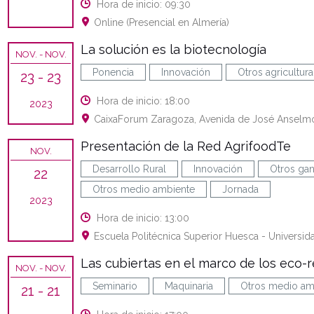
Hora de inicio: 09:30
Online (Presencial en Almería)
La solución es la biotecnología
NOV.
- NOV.
Ponencia
Innovación
Otros agricultura
23
- 23
Hora de inicio: 18:00
2023
CaixaForum Zaragoza, Avenida de José Anselmo
Presentación de la Red AgrifoodTe
NOV.
Desarrollo Rural
Innovación
Otros gan
22
Otros medio ambiente
Jornada
2023
Hora de inicio: 13:00
Escuela Politécnica Superior Huesca - Universid
Las cubiertas en el marco de los eco-
NOV.
- NOV.
Seminario
Maquinaria
Otros medio am
21
- 21