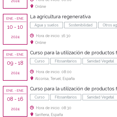
2024
Online
La agricultura regenerativa
ENE.
- ENE.
Agua y suelos
Sostenibilidad
Otros ag
10
- 10
Hora de inicio: 16:30
2024
Online
Curso para la utilización de productos fi
ENE.
- ENE.
Curso
Fitosanitarios
Sanidad Vegetal
09
- 18
Hora de inicio: 08:00
2024
Alcorisa, Teruel, España
Curso para la utilización de productos f
ENE.
- ENE.
Curso
Fitosanitarios
Sanidad Vegetal
08
- 16
Hora de inicio: 08:30
2024
Sariñena, España