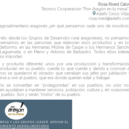
Rosa Rived Calv
Técnico Cooperación "Pon Aragón en tu mesa
Adefo Cinco Villa
rosa.rived@adefo.co
r agroalimentario aragonés ¿en qué pensamos cada uno de nosotros
reto desde los Grupos de Desarrollo rural aragoneses, no pensamo
 pensamos en las personas que elaboran esos productos y en lo
ldeltormo, en las hermanas Molina de Caspe o los Hermanos Sanch
agueruela, o en Mariví y Antonio de Barbastro. Todos ellos lidera
os importan.
y producto diferente; unos por una producción y transformació
 producían en su pueblo, cueste lo que cueste y dando a conocer a
s se quedaron el obrador que cerraban sus jefes por jubilación 
irse a vivir al pueblo, que era donde querían estar y trabajar.
lo se convertían en “protagonistas” en sus pueblos, no solo no
n ayudaban a mantener servicios, población, cultura y, en ocasiones
 el pueblo. Son y serán “motor” de su pueblo.