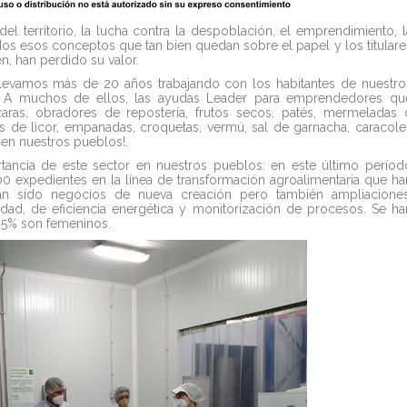
 del territorio, la lucha contra la despoblación, el emprendimiento, l
todos esos conceptos que tan bien quedan sobre el papel y los titulare
, han perdido su valor.
llevamos más de 20 años trabajando con los habitantes de nuestro
s. A muchos de ellos, las ayudas Leader para emprendedores qu
aras, obradores de repostería, frutos secos, patés, mermeladas 
as de licor, empanadas, croquetas, vermú, sal de garnacha, caracole
r en nuestros pueblos!.
tancia de este sector en nuestros pueblos: en este último períod
 expedientes en la línea de transformación agroalimentaria que ha
an sido negocios de nueva creación pero también ampliaciones
dad, de eficiencia energética y monitorización de procesos. Se ha
45% son femeninos.