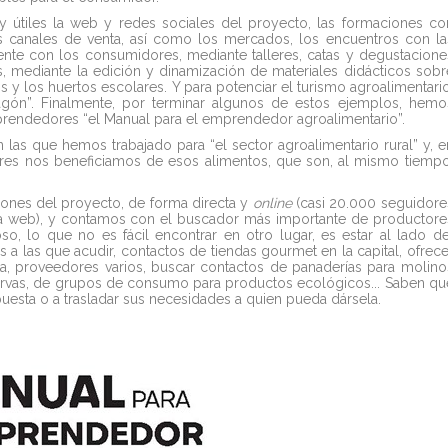
y útiles
la web y redes sociales
del proyecto, las formaciones co
 canales de venta, así como los mercados, los encuentros con la
ente con los consumidores, mediante talleres, catas y degustacione
os, mediante la edición y dinamización de
materiales didácticos
sobr
 y los huertos escolares. Y para potenciar el turismo agroalimentario
agón
”. Finalmente, por terminar algunos de estos ejemplos, hemo
mprendedores “el
Manual para el emprendedor agroalimentario
”.
las que hemos trabajado para “el sector agroalimentario rural” y, e
ores nos beneficiamos de esos alimentos, que son, al mismo tiempo
iones del proyecto, de forma directa y
online
(casi 20.000 seguidore
 la web), y contamos con el buscador más importante de productore
so, lo que no es fácil encontrar en otro lugar, es estar al lado de
as a las que acudir, contactos de tiendas gourmet en la capital, ofrece
ta, proveedores varios, buscar contactos de panaderías para molino
ervas, de grupos de consumo para productos ecológicos... Saben qu
uesta o a trasladar sus necesidades a quien pueda dársela.