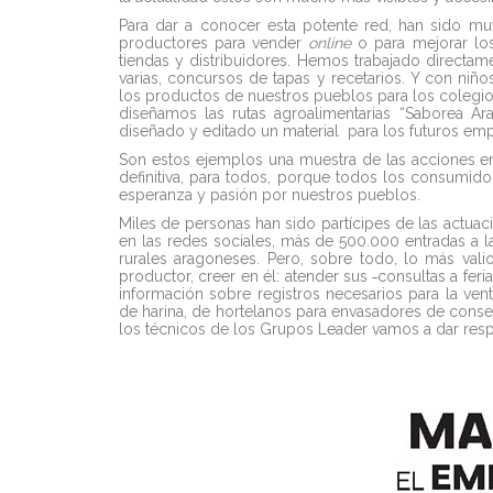
Para dar a conocer esta potente red, han sido mu
productores para vender
online
o para mejorar los
tiendas y distribuidores. Hemos trabajado directam
varias, concursos de tapas y recetarios. Y con niñ
los productos de nuestros pueblos para los colegios
diseñamos las rutas agroalimentarias “
Saborea Ar
diseñado y editado un material para los futuros e
Son estos ejemplos una muestra de las acciones en 
definitiva, para todos, porque todos los consumid
esperanza y pasión por nuestros pueblos.
Miles de personas han sido partícipes de las actuac
en las redes sociales, más de 500.000 entradas a
rurales aragoneses. Pero, sobre todo, lo más valio
productor, creer en él: atender sus
consultas a feri
información sobre registros necesarios para la ven
de harina, de hortelanos para envasadores de cons
los técnicos de los Grupos Leader vamos a dar resp