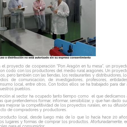
s el proyecto de cooperación “Pon Aragón en tu mesa”, un proyect
o con codo con los productores del medio rural aragonés. Un proyect
 pero también con las tiendas, los restaurantes y distribuidores, lo
dios de comunicación, de investigadores, profesores, entidades
onsumo local, entre otros. Con todos ellos se ha trabajado para dar 
uestros pueblos.
atención al sector ha ocupado tanto tiempo como el que dedicamos 
las que pretendemos formar, informar, sensibilizar, y que han dado su
a mejorar la competitividad de los proyectos rurales, en su difusión
ntacto de compradores y productores.
roducto local, desde luego más de lo que lo hacía hace 20 años
los lugares y formas de comprar los productos. Afortunadamente, e
ibles para el consumidor.