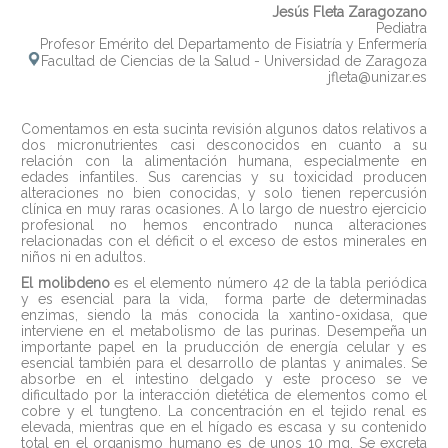
Jesús Fleta Zaragozano
Pediatra
Profesor Emérito del Departamento de Fisiatría y Enfermería
Facultad de Ciencias de la Salud - Universidad de Zaragoza
jfleta@unizar.es
Comentamos en esta sucinta revisión algunos datos relativos a
dos micronutrientes casi desconocidos en cuanto a su
relación con la alimentación humana, especialmente en
edades infantiles. Sus carencias y su toxicidad producen
alteraciones no bien conocidas, y solo tienen repercusión
clínica en muy raras ocasiones. A lo largo de nuestro ejercicio
profesional no hemos encontrado nunca alteraciones
relacionadas con el déficit o el exceso de estos minerales en
niños ni en adultos.
El molibdeno
es el elemento número 42 de la tabla periódica
y es esencial para la vida, forma parte de determinadas
enzimas, siendo la más conocida la xantino-oxidasa, que
interviene en el metabolismo de las purinas. Desempeña un
importante papel en la pruducción de energía celular y es
esencial también para el desarrollo de plantas y animales. Se
absorbe en el intestino delgado y este proceso se ve
dificultado por la interacción dietética de elementos como el
cobre y el tungteno. La concentración en el tejido renal es
elevada, mientras que en el hígado es escasa y su contenido
total en el organismo humano es de unos 10 mg. Se excreta