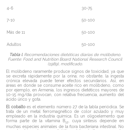
4-6
30-75
7-10
50-100
Más de 11
50-100
Adultos
50-100
Tabla I.
Recomendaciones dietéticas diarias de molibdeno.
Fuente: Food and Nutrition Board National Research Council
(1989), modificado.
El molibdeno raramente produce signos de toxicidad, ya que
se excreta rápidamente por la orina; no obstante, la ingesta
crónica elevada puede tener efectos secundarios. Así, en
áreas en donde se consume aceite rico en molibdeno, como
por ejemplo, en Armenia, los ingresos dietéticos mayores de
10-15 mg/día provocan, con relativa frecuencia, aumento del
ácido úrico y gota.
El cobalto
es el elemento número 27 de la tabla periódica. Se
trata de un metal ferromagnético de color azulado y muy
empleado en la industria química. Es un oligoelemento que
forma parte de la vitamina B
, cuya síntesis depende en
12
muchas especies animales de la flora bacteriana intestinal. No