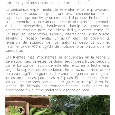
por orina y en muy escasa cantidad por las heces.
La deficiencia experimental de este elemento ha provocado
pérdida de peso corporal, anorexia, disminución de la
capacidad reproductiva y una mortalidad precoz. En humanos
se ha encontrado, ante una concentración escasa, intolerancia
a los aminoácidos, taquicardia, taquipnea, escotomas
centrales, ceguera nocturna, irritabilidad y, a veces, coma. En
un niño se observaron, incluso, alteraciones neurológicas
severas y retraso mental. En algún caso se observó la
remisión de algunos de los síntomas descritos con el
tratamiento de 300 mcg/día de molibdeno amónico, durante
varios días.
Las fuentes más importantes se encuentran en la leche y
derivados, pan, cereales, verduras, legumbres, frutos secos y
carne. La concentración de este elemento en la leche varía
según la especie de procedencia. En la leche humana es de
0,1 a 24 mcg/l con grandes diferencias según sea de mujeres
indias, americanas, japonesas o filipinas. En la leche de vaca
las concentraciones oscilan entre 30 y 70 mcg/l y en las
leches de fórmula las concentraciones están entre las
observadas en la leche materna y la lecha de vaca.