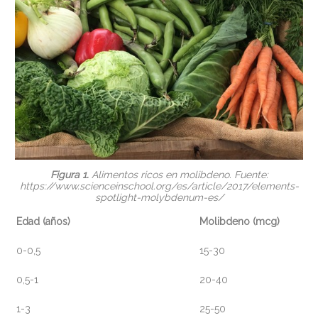
Figura 1.
Alimentos ricos en molibdeno. Fuente:
https://www.scienceinschool.org/es/article/2017/elements-
spotlight-molybdenum-es/
Edad (años)
Molibdeno (mcg)
0-0,5
15-30
0,5-1
20-40
1-3
25-50