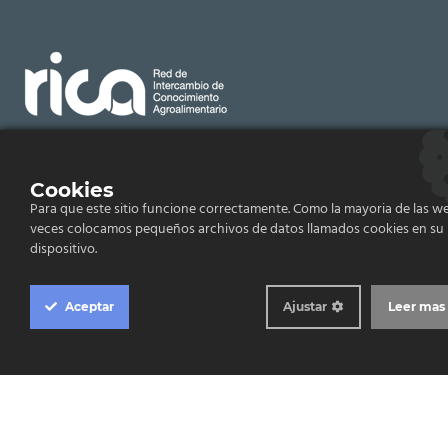
Email:
rica@cita-aragon.es
Cookies
Para que este sitio funcione correctamente. Como la mayoria de las we
Centro de Investigación y Tecnología Agroalimentaria
de Aragón (CITA), Avenida Montañana, Zaragoza,
veces colocamos pequeños archivos de datos llamados cookies en su
España
dispositivo.
RICA © 2019.
Aceptar
Ajustar
Leer mas
Todos los derechos reservados.