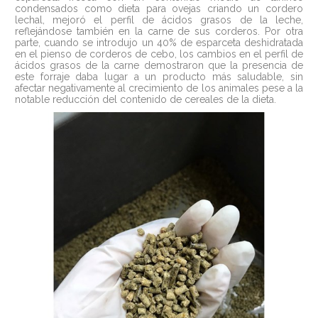
condensados como dieta para ovejas criando un cordero
lechal, mejoró el perfil de ácidos grasos de la leche,
reflejándose también en la carne de sus corderos. Por otra
parte, cuando se introdujo un 40% de esparceta deshidratada
en el pienso de corderos de cebo, los cambios en el perfil de
ácidos grasos de la carne demostraron que la presencia de
este forraje daba lugar a un producto más saludable, sin
afectar negativamente al crecimiento de los animales pese a la
notable reducción del contenido de cereales de la dieta.