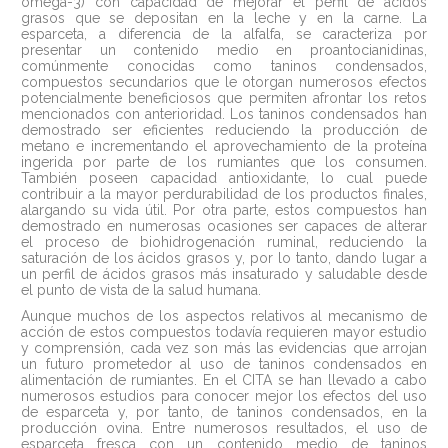
omega-3) con capacidad de mejorar el perfil de ácidos
grasos que se depositan en la leche y en la carne. La
esparceta, a diferencia de la alfalfa, se caracteriza por
presentar un contenido medio en proantocianidinas,
comúnmente conocidas como taninos condensados,
compuestos secundarios que le otorgan numerosos efectos
potencialmente beneficiosos que permiten afrontar los retos
mencionados con anterioridad. Los taninos condensados han
demostrado ser eficientes reduciendo la producción de
metano e incrementando el aprovechamiento de la proteína
ingerida por parte de los rumiantes que los consumen.
También poseen capacidad antioxidante, lo cual puede
contribuir a la mayor perdurabilidad de los productos finales,
alargando su vida útil. Por otra parte, estos compuestos han
demostrado en numerosas ocasiones ser capaces de alterar
el proceso de biohidrogenación ruminal, reduciendo la
saturación de los ácidos grasos y, por lo tanto, dando lugar a
un perfil de ácidos grasos más insaturado y saludable desde
el punto de vista de la salud humana.
Aunque muchos de los aspectos relativos al mecanismo de
acción de estos compuestos todavía requieren mayor estudio
y comprensión, cada vez son más las evidencias que arrojan
un futuro prometedor al uso de taninos condensados en
alimentación de rumiantes. En el CITA se han llevado a cabo
numerosos estudios para conocer mejor los efectos del uso
de esparceta y, por tanto, de taninos condensados, en la
producción ovina. Entre numerosos resultados, el uso de
esparceta fresca con un contenido medio de taninos