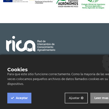
Email:
rica@cita-aragon.es
Cookies
Para que este sitio funcione correctamente. Como la mayoria de las we
Centro de Investigación y Tecnología Agroalimentaria
de Aragón (CITA), Avenida Montañana, Zaragoza,
veces colocamos pequeños archivos de datos llamados cookies en su
España
dispositivo.
RICA © 2019.
Aceptar
Ajustar
Leer mas
Todos los derechos reservados.